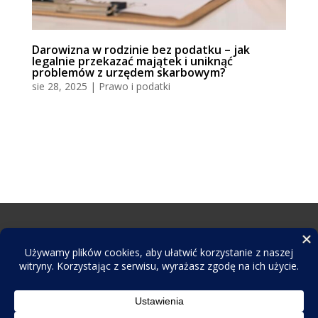
Darowizna w rodzinie bez podatku – jak
legalnie przekazać majątek i uniknąć
problemów z urzędem skarbowym?
sie 28, 2025
|
Prawo i podatki
© 2026 scc.com.pl. Wszelkie prawa zastrzeżone.
Do tworzenia tekstów i obrazów wykorzystujemy
narzędzia AI. Zależy nam na najwyższej jakości,
dlatego przed publikacją wszystkie informacje są